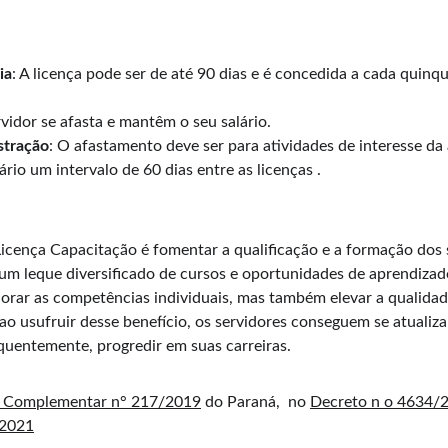
ia
: A licença pode ser de até 90 dias e é concedida a cada quinqu
rvidor se afasta e mantêm o seu salário.
stração
: O afastamento deve ser para atividades de interesse da
ário um intervalo de 60 dias entre as licenças . 
Licença Capacitação é fomentar a qualificação e a formação dos 
m leque diversificado de cursos e oportunidades de aprendizado.
rar as competências individuais, mas também elevar a qualidade
o usufruir desse benefício, os servidores conseguem se atualizar
equentemente, progredir em suas carreiras.
i Complementar n° 217/2019
 do Paraná,  no 
Decreto n o 4634/
 2021