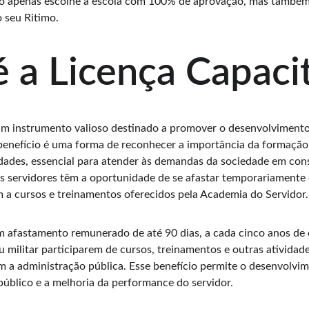
ão apenas escolhe a escola com 100% de aprovação, mas também
o seu Ritimo.
 a Licença Capaci
um instrumento valioso destinado a promover o desenvolvimento 
 benefício é uma forma de reconhecer a importância da formação
dades, essencial para atender às demandas da sociedade em cons
s servidores têm a oportunidade de se afastar temporariamente 
 a cursos e treinamentos oferecidos pela Academia do Servidor.
m afastamento remunerado de até 90 dias, a cada cinco anos de e
ou militar participarem de cursos, treinamentos e outras ativida
em a administração pública. Esse benefício permite o desenvolvi
úblico e a melhoria da performance do servidor.