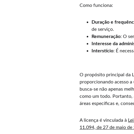
Como funciona:
Duração e frequênc
de serviço.
Remuneração
: O se
Interesse da admini
Interstício
: É necess
O propósito principal da 
proporcionando acesso a u
busca-se não apenas melho
como um todo. Portanto, a
áreas específicas e, cons
A licença é vinculada à 
Le
11.094, de 27 de maio de