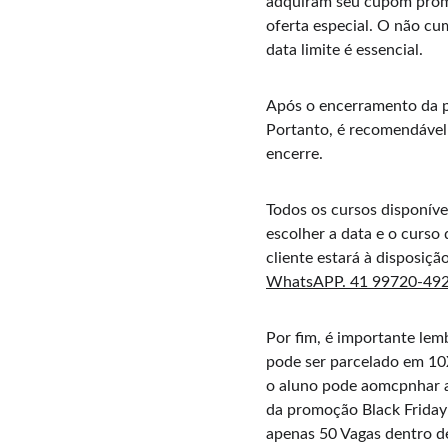
adquiram seu cupom promo
oferta especial. O não cu
data limite é essencial.
Após o encerramento da p
Portanto, é recomendável
encerre. 
Todos os cursos disponí
escolher a data e o curso
cliente estará à disposiç
WhatsAPP. 41 99720-49
Por fim, é importante lemb
pode ser parcelado em 10X
o aluno pode aomcpnhar as
da promoção Black Friday 
apenas 50 Vagas dentro d