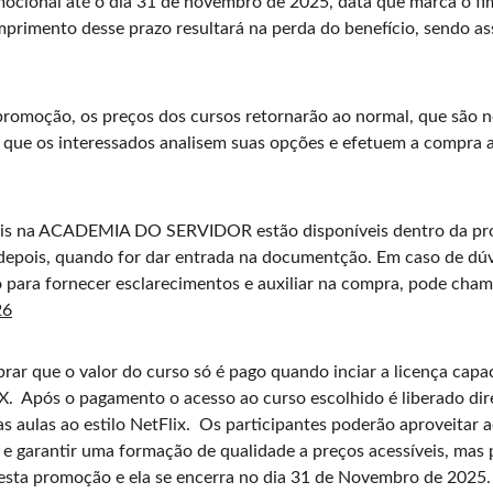
cional até o dia 31 de novembro de 2025, data que marca o fim
mprimento desse prazo resultará na perda do benefício, sendo ass
romoção, os preços dos cursos retornarão ao normal, que são n
 que os interessados analisem suas opções e efetuem a compra 
veis na ACADEMIA DO SERVIDOR estão disponíveis dentro da pr
 depois, quando for dar entrada na documentção. Em caso de dúv
ão para fornecer esclarecimentos e auxiliar na compra, pode cham
26
rar que o valor do curso só é pago quando inciar a licença capac
.  Após o pagamento o acesso ao curso escolhido é liberado dir
 aulas ao estilo NetFlix.  Os participantes poderão aproveitar 
e garantir uma formação de qualidade a preços acessíveis, mas p
esta promoção e ela se encerra no dia 31 de Novembro de 2025.