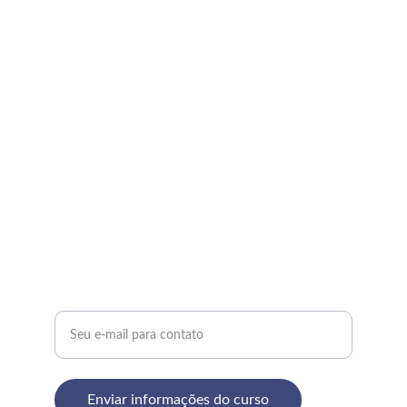
Cursos e treinamentos para Licença 
Capacitação para servidores públicos em 
Curitiba.
FLEXIBILIDADE
cursoshowling@gmail.com
+55 41 99720-4926
CERTIFICAÇÃO
Digite seu e-mail aqui
Enviar informações do curso