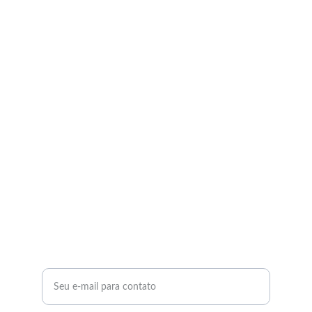
Capacitação
Cursos e treinamentos para Licença 
Capacitação para servidores públicos em 
Curitiba.
FLEXIBILIDADE
cursoshowling@gmail.com
+55 41 99720-4926
CERTIFICAÇÃO
Digite seu e-mail aqui